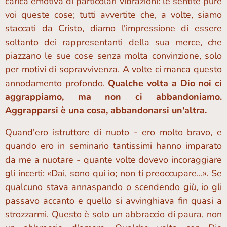
carica emotiva di particolari vibrazioni: le sentite pure
voi queste cose; tutti avvertite che, a volte, siamo
staccati da Cristo, diamo l'impressione di essere
soltanto dei rappresentanti della sua merce, che
piazzano le sue cose senza molta convinzione, solo
per motivi di sopravvivenza. A volte ci manca questo
annodamento profondo.
Qualche volta a Dio noi ci
aggrappiamo, ma non ci abbandoniamo.
Aggrapparsi è una cosa, abbandonarsi un'altra.
Quand'ero istruttore di nuoto - ero molto bravo, e
quando ero in seminario tantissimi hanno imparato
da me a nuotare - quante volte dovevo incoraggiare
gli incerti: «Dai, sono qui io; non ti preoccupare...». Se
qualcuno stava annaspando o scendendo giù, io gli
passavo accanto e quello si avvinghiava fin quasi a
strozzarmi. Questo è solo un abbraccio di paura, non