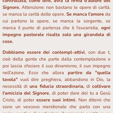
controllata, come dire, avrà la firma d'autore del
Signore.
Attenzione: non bastano le opere di carità,
se manca la carità delle opere.
Se manca l'amore
da
cui partono le opere, se manca la sorgente, se
manca il punto di partenza che è l'eucaristia,
ogni
impegno pastorale risulta solo una girandola di
cose.
Dobbiamo essere dei conlempl-attivi
, con due t,
cioè della gente che parte dalla contemplazione e
poi lascia sfociare il suo dinamismo, il suo impegno
nell'azione. Ecco che allora
partire da "quella
tavola"
vuol dire preghiera, abbandono in Dio, la
necessità di
una fiducia straordinaria,
di
coltivare
l'amicizia del Signore
, di poter dare del tu a Gesù
Cristo, di poter
essere suoi intimi.
Non ditemi che
sono un vescovo meridionale che parlo con una