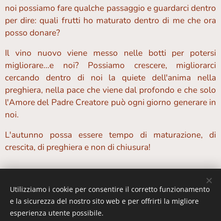
noi possiamo fare qualche passaggio e guardarci dentro
per dire: quali frutti ho maturato dentro di me che ora
posso donare?
Il vino nuovo viene messo nelle botti per potersi
migliorare...e noi? Possiamo crescere, migliorarci
cercando dentro di noi la quiete dell'anima nella
preghiera, nella pace che viene dal profondo e che solo
l'Amore del Padre Creatore può ogni giorno generare in
noi.
L'autunno possa essere tempo di maturazione, di
crescita, di preghiera e non di chiusura!
Don Danilo
Utilizziamo i cookie per consentire il corretto funzionamento
e la sicurezza del nostro sito web e per offrirti la migliore
esperienza utente possibile.