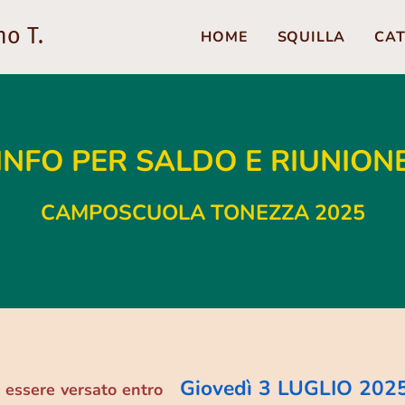
no T.
HOME
SQUILLA
CAT
INFO PER SALDO E RIUNION
CAMPOSCUOLA TONEZZA 2025
Giovedì 3 LUGLIO 202
 essere versato
entro