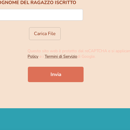
OGNOME DEL RAGAZZO ISCRITTO
Carica File
Questo sito web è protetto dal reCAPTCHA e si applica
Policy
e i
Termini di Servizio
di Google.
Invia