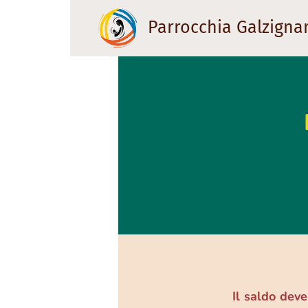
Parrocchia Galzigna
➡️➡️➡️Il saldo deve