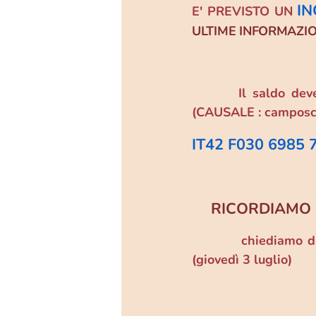
IN
E' PREVISTO UN
ULTIME INFORMAZI
➡️➡️➡️Il saldo dev
(CAUSALE : camposcu
IT42 F030 6985 
RICORDIAMO CH
✅
❗❗❗chiediamo di alle
(giovedì 3 luglio)