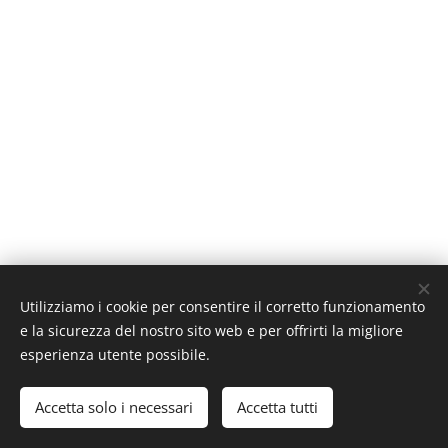
Utilizziamo i cookie per consentire il corretto funzionamento
e la sicurezza del nostro sito web e per offrirti la migliore
esperienza utente possibile.
© 2020 Parrocchia S. M. ASSUNTA - Galzignano Terme
Accetta solo i necessari
Accetta tutti
Cookies