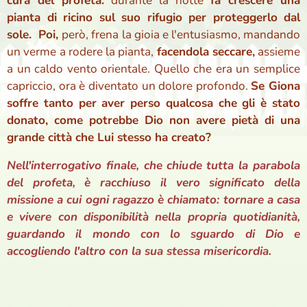
cura del profeta:
durante la notte
fa crescere una
pianta di ricino sul suo rifugio per proteggerlo dal
sole.
Poi,
però, frena la gioia e l'entusiasmo, mandando
un verme a rodere la pianta,
facendola seccare,
assieme
a un caldo vento orientale. Quello che era un semplice
capriccio, ora è diventato un dolore profondo.
Se Giona
soffre tanto per aver perso qualcosa che gli è stato
donato, come potrebbe Dio non avere pietà di una
grande città che Lui stesso ha creato?
Nell'interrogativo finale, che chiude tutta la parabola
del profeta, è racchiuso il vero significato della
missione a cui ogni ragazzo è chiamato: tornare a casa
e vivere con disponibilità nella propria quotidianità,
guardando il mondo con lo sguardo di Dio e
accogliendo l'altro con la sua stessa misericordia.